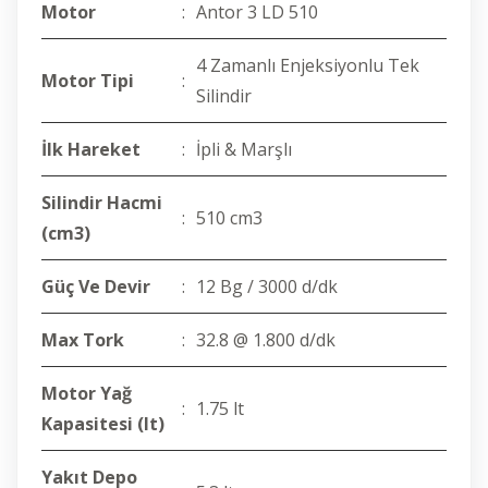
Motor
:
Antor 3 LD 510
4 Zamanlı Enjeksiyonlu Tek
Motor Tipi
:
Silindir
İlk Hareket
:
İpli & Marşlı
Silindir Hacmi
:
510 cm3
(cm3)
Güç Ve Devir
:
12 Bg / 3000 d/dk
Max Tork
:
32.8 @ 1.800 d/dk
Motor Yağ
:
1.75 lt
Kapasitesi (lt)
Yakıt Depo