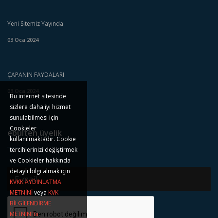
Yeni Sitemiz Yayında
03 Oca 2024
ÇAPANIN FAYDALARI
03 Oca 2024
Bu internet sitesinde
sizlere daha iyi hizmet
sunulabilmesi için
Cookieler
ebülten üyelik
kullanılmaktadır. Cookie
tercihlerinizi değiştirmek
ve Cookieler hakkında
detaylı bilgi almak için
KVKK AYDINLATMA
METNİNİ
veya
KVK
BİLGİLENDİRME
METNİNİ’ni