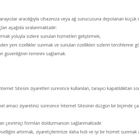
n tarayıcılar aracılığıyla cihazınıza veya ağ sunucusuna depolanan küçük 
ları aşağıda sıralanmaktadır:
tırmak yoluyla sizlere sunulan hizmetleri geliştirmek,
inden yeni özellikler sunmak ve sunulan özellikleri sizlerin tercihlerine g
cari güvenliğinin teminini sağlamak.
ternet Sitesini ziyaretleri süresince kullanılan, tarayıcı kapatıldıktan son
mel amacı ziyaretiniz süresince İnternet Sitesinin düzgün bir biçimde ça
an çevrimiçi formları doldurmanızın sağlanmaktadır.
evselliğini artırmak, ziyaretçilerimize daha hızlı ve iyi bir hizmet sunmak 