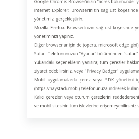
Google Chrome: Browser’ınızın “adres bölümünde” yer al
İnternet Explorer: Browser’ınızın sağ üst köşesinde
yönetimizi gerçekleştirin.
Mozilla Firefox: Browser’ınızın sağ üst köşesinde ye
yönetiminizi yapınız.
Diğer browserlar için de (opera, microsoft edge gibi), 
Safari: Telefonunuzun “Ayarlar” bölümünden “safari” s
Yukarıdaki seçeneklerin yanısıra; tüm çerezler hakkı
ziyaret edebilirsiniz, veya "Privacy Badger" uygulamas
Mobil uygulamalarda çerez veya SDK yönetimi için
(https://haystack.mobi) telefonunuza indirerek kullanab
Kalıcı çerezleri veya oturum çerezlerini reddedersen
ve mobil sitesinin tüm işlevlerine erişemeyebilirsiniz