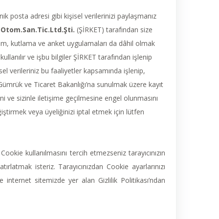
ik posta adresi gibi kişisel verilerinizi paylaşmanız
Otom.San.Tic.Ltd.Şti.
(ŞİRKET) tarafından size
nıtım, kutlama ve anket uygulamaları da dâhil olmak
llanılır ve işbu bilgiler ŞİRKET tarafından işlenip
şisel verileriniz bu faaliyetler kapsamında işlenip,
inde Gümrük ve Ticaret Bakanlığı’na sunulmak üzere kayıt
ini ve sizinle iletişime geçilmesine engel olunmasını
ştirmek veya üyeliğinizi iptal etmek için lütfen
 Cookie kullanılmasını tercih etmezseniz tarayıcınızın
hatırlatmak isteriz. Tarayıcınızdan Cookie ayarlarınızı
 internet sitemizde yer alan Gizlilik Politikası’ndan