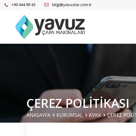
+90 444 89 43
bilgi@yavuztar.com.tr
ÇEREZ POLİTİKASI
ANASAYFA
KURUMSAL
KVKK
ÇEREZ POLİ