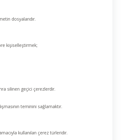
metin dosyalarıdır.
öre kişiselleştirmek;
ra silinen geçici çerezlerdir.
lışmasının teminini sağlamaktır.
amacıyla kullanılan çerez türleridir.