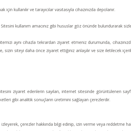
ak için kullanılır ve tarayıcılar vasıtasıyla cihazınızda depolanır.
net Sitesini kullanım amacınız gibi hususlar göz önünde bulundurarak sizle
Sitemizi aynı cihazla tekrardan ziyaret etmeniz durumunda, cihazınızd
, sizin siteyi daha önce ziyaret ettiğiniz anlaşılır ve size iletilecek içer
sitesini ziyaret edenlerin sayıları, internet sitesinde görüntülenen sayfa
etleri gibi analitik sonuçların üretimini sağlayan çerezlerdir.
 izleyerek, çerezler hakkında bilgi edinip, izin verme veya reddetme hakkı