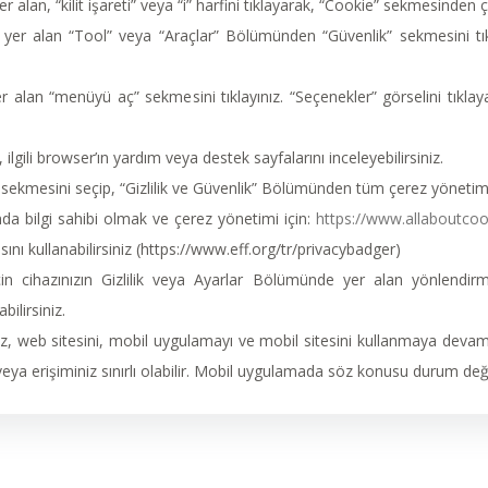
an, “kilit işareti” veya “i” harfini tıklayarak, “Cookie” sekmesinden çer
 yer alan “Tool” veya “Araçlar” Bölümünden “Güvenlik” sekmesini tık
r alan “menüyü aç” sekmesini tıklayınız. “Seçenekler” görselini tıklay
ilgili browser’ın yardım veya destek sayfalarını inceleyebilirsiniz.
ekmesini seçip, “Gizlilik ve Güvenlik” Bölümünden tüm çerez yönetimini
nda bilgi sahibi olmak ve çerez yönetimi için:
https://www.allaboutcoo
ını kullanabilirsiniz (https://www.eff.org/tr/privacybadger)
 cihazınızın Gizlilik veya Ayarlar Bölümünde yer alan yönlendirm
ilirsiniz.
iz, web sitesini, mobil uygulamayı ve mobil sitesini kullanmaya devam
 veya erişiminiz sınırlı olabilir. Mobil uygulamada söz konusu durum de