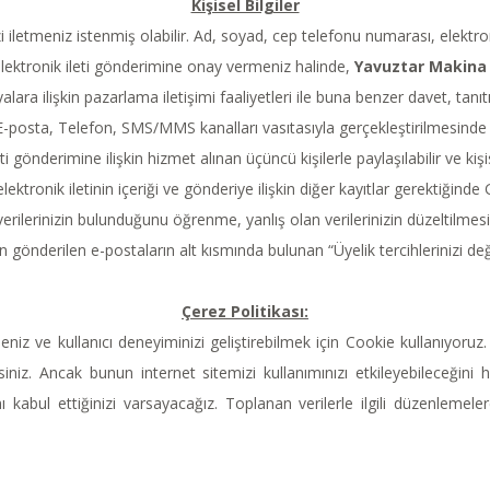
Kişisel Bilgiler
izi iletmeniz istenmiş olabilir. Ad, soyad, cep telefonu numarası, elektron
 elektronik ileti gönderimine onay vermeniz halinde,
Yavuztar Makina 
alara ilişkin pazarlama iletişimi faaliyetleri ile buna benzer davet, ta
 E-posta, Telefon, SMS/MMS kanalları vasıtasıyla gerçekleştirilmesinde ku
leti gönderimine ilişkin hizmet alınan üçüncü kişilerle paylaşılabilir ve ki
i elektronik iletinin içeriği ve gönderiye ilişkin diğer kayıtlar gerektiğ
verilerinizin bulunduğunu öğrenme, yanlış olan verilerinizin düzeltilmes
önderilen e-postaların alt kısmında bulunan “Üyelik tercihlerinizi deği
Çerez Politikası:
niz ve kullanıcı deneyiminizi geliştirebilmek için Cookie kullanıyoruz.
rsiniz. Ancak bunun internet sitemizi kullanımınızı etkileyebileceğini 
 kabul ettiğinizi varsayacağız. Toplanan verilerle ilgili düzenlemelere