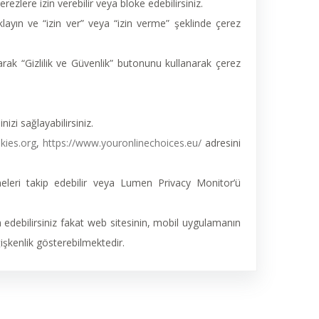
ezlere izin verebilir veya bloke edebilirsiniz.
layın ve “izin ver” veya “izin verme” şeklinde çerez
arak “Gizlilik ve Güvenlik” butonunu kullanarak çerez
zi sağlayabilirsiniz.
kies.org
,
https://www.youronlinechoices.eu/
adresini
eleri takip edebilir veya Lumen Privacy Monitor’ü
 edebilirsiniz fakat web sitesinin, mobil uygulamanın
ğişkenlik gösterebilmektedir.