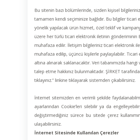
Bu sitenin bazı bölümlerinde, sizden kişisel bilgilerin
tamamen kendi seçiminize bağlıdır. Bu bilgiler ticari
yönelik yapılacak ürün hizmet, özel teklif ve kampany
üzere her türlü ticari elektronik iletinin gönderiminin
muhafaza edilir. İletişim bilgileriniz ticari elektronik i
muhafaza edilip, üçüncü kişilerle paylaşılabilir. Ticar
altına alınarak saklanacaktır. Veri tabanımızda hangi 
talep etme hakkınız bulunmaktadır. ŞİRKET tarafından g
tıklayınız.” linkine tıklayarak sistemden çıkabilirsiniz.
İnternet sitemizden en verimli şekilde faydalanabilme
ayarlarından Cookie’leri silebilir ya da engelleyebili
değiştirmediğiniz sürece bu sitede çerez kullanımını
ulaşabilirsiniz.
İnternet Sitesinde Kullanılan Çerezler