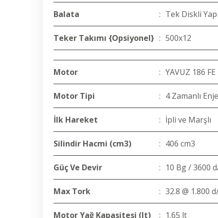
Balata
:
Tek Diskli Yap
Teker Takımı {Opsiyonel}
:
500x12
Motor
:
YAVUZ 186 FE
Motor Tipi
:
4 Zamanlı Enje
İlk Hareket
:
İpli ve Marşlı
Silindir Hacmi (cm3)
:
406 cm3
Güç Ve Devir
:
10 Bg / 3600 d
Max Tork
:
32.8 @ 1.800 d
Motor Yağ Kapasitesi (lt)
:
1.65 lt