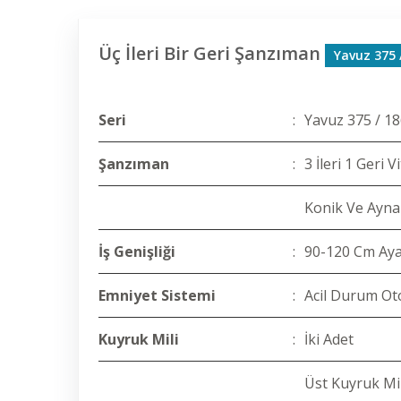
Üç İleri Bir Geri Şanzıman
Yavuz 375 
Seri
:
Yavuz 375 / 18
Şanzıman
:
3 İleri 1 Geri 
Konik Ve Ayna 
İş Genişliği
:
90-120 Cm Ayar
Emniyet Sistemi
:
Acil Durum Ot
Kuyruk Mili
:
İki Adet
Üst Kuyruk Mil