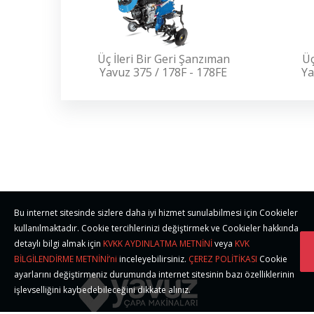
Üç İleri Bir Geri Şanzıman
Üç
Yavuz 375 / 178F - 178FE
Ya
Bu internet sitesinde sizlere daha iyi hizmet sunulabilmesi için Cookieler
kullanılmaktadır. Cookie tercihlerinizi değiştirmek ve Cookieler hakkında
detaylı bilgi almak için
KVKK AYDINLATMA METNİNİ
veya
KVK
BİLGİLENDİRME METNİNİ’ni
inceleyebilirsiniz.
ÇEREZ POLİTİKASI
Cookie
ayarlarını değiştirmeniz durumunda internet sitesinin bazı özelliklerinin
işlevselliğini kaybedebileceğini dikkate alınız.