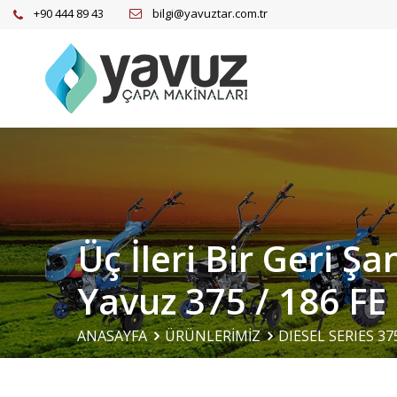
+90 444 89 43
bilgi@yavuztar.com.tr
Üç İleri Bir Geri Ş
Yavuz 375 / 186 FE
ANASAYFA
ÜRÜNLERİMİZ
DIESEL SERIES 37