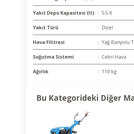
Yakıt Depo Kapasitesi (lt)
:
5.5 lt
Yakıt Türü
:
Dizel
Hava Filitresi
:
Yağ Banyolu T
Soğutma Sistemi
:
Cebri Hava
Ağırlık
:
110 kg
Bu Kategorideki Diğer M