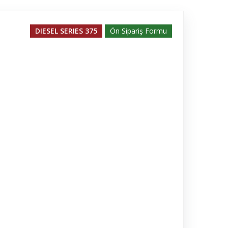
DIESEL SERIES 375
Ön Sipariş Formu