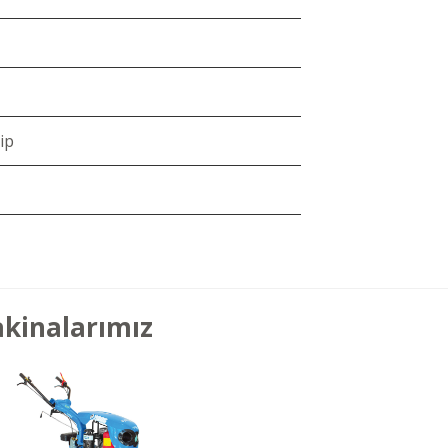
ip
akinalarımız