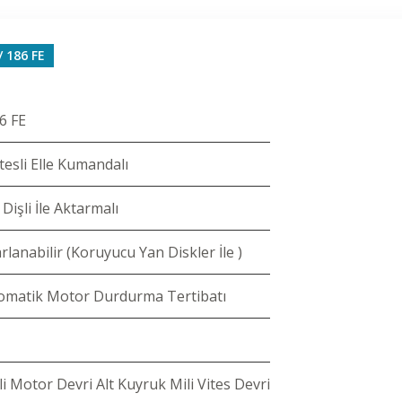
/ 186 FE
6 FE
Vitesli Elle Kumandalı
Dişli İle Aktarmalı
lanabilir (Koruyucu Yan Diskler İle )
omatik Motor Durdurma Tertibatı
i Motor Devri Alt Kuyruk Mili Vites Devri