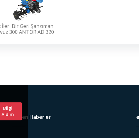
 İleri Bir Geri Şanzıman
vuz 300 ANTOR AD 320
Bilgi
Aldım
Bizden Haberler
e